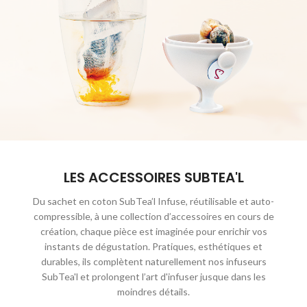
SubTea’l simplifie la préparation de vos
infusions ! Savourez, ré-infusez et
redécouvrez les saveurs délicates et
subtiles de vos thés préférés !
LES ACCESSOIRES SUBTEA'L
Du sachet en coton SubTea’l Infuse, réutilisable et auto-
compressible, à une collection d’accessoires en cours de
création, chaque pièce est imaginée pour enrichir vos
instants de dégustation. Pratiques, esthétiques et
durables, ils complètent naturellement nos infuseurs
SubTea'l et prolongent l’art d'infuser jusque dans les
moindres détails.