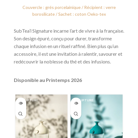
Couvercle : grés porcelainique / Récipient : verre
borosilicate / Sachet : coton Oeko-tex
SubTea’l Signature incarne l’art de vivre à la française.
Son design épuré, conçu pour durer, transforme
chaque infusion en un rituel raffiné. Bien plus qu’un
accessoire, il est une invitation à ralentir, savourer et
redécouvrir la noblesse du thé et des infusions.
Disponible au Printemps 2026
EN RUPTURE
EN RUPTURE
EN R