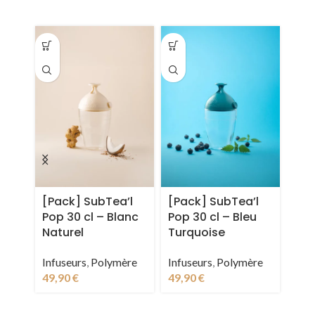
[Pack] SubTea’l
[Pack] SubTea’l
[Pa
Pop 30 cl – Blanc
Pop 30 cl – Bleu
Pop
Naturel
Turquoise
Sole
Infuseurs
,
Polymère
Infuseurs
,
Polymère
Infu
49,90
€
49,90
€
49,