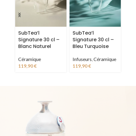
SubTea’l
SubTea’l
Sub
Signature 30 cl –
Signature 30 cl –
Sig
Blanc Naturel
Bleu Turquoise
Jau
Céramique
Infuseurs
,
Céramique
Infu
119,90
€
119,90
€
119
LE RITUEL DU THÉ
À LA FRANÇAISE