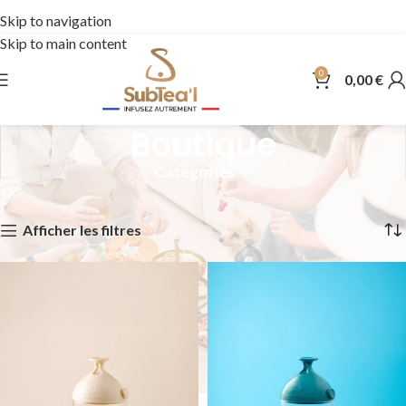

Skip to navigation
Skip to main content
0
0,00
€
Boutique
Catégories
Accueil
Boutique
Affichage de 1–12 sur 14 résultats
Afficher les filtres