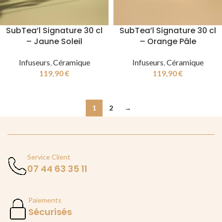
SubTea’l Signature 30 cl
SubTea’l Signature 30 cl
– Jaune Soleil
– Orange Pâle
Infuseurs
,
Céramique
Infuseurs
,
Céramique
119,90
€
119,90
€
1
2
→
Service Client
07 44 63 35 11
Paiements
Sécurisés