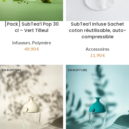
[Pack] SubTea’l Pop 30
SubTea’l Infuse Sachet
cl – Vert Tilleul
coton réutilisable, auto-
compressible
Infuseurs
,
Polymère
49,90
€
Accessoires
11,90
€
EN RUPTURE
EN RUPTURE