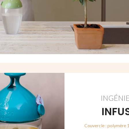
INGÉNIE
INFU
Couvercle : polymère 1