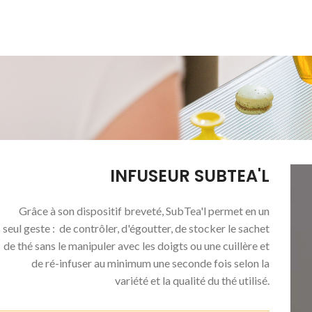
Offre limitée 💘
Offre limitée 💘
Profite de
-10%
sur les
Profite de
-10%
sur les
Pr
packs SubTea’l Pop
packs SubTea’l Pop
avec le code
avec le code
LOVESUBTEAL
LOVESUBTEAL
INFUSEUR SUBTEA'L
Grâce à son dispositif breveté, SubTea'l permet en un
seul geste : de contrôler, d'égoutter, de stocker le sachet
de thé sans le manipuler avec les doigts ou une cuillère et
de ré-infuser au minimum une seconde fois selon la
variété et la qualité du thé utilisé.