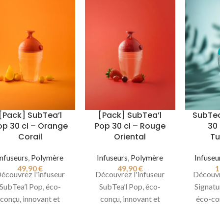
[Pack] SubTea’l
[Pack] SubTea’l
SubTea
op 30 cl – Orange
Pop 30 cl – Rouge
30 
Corail
Oriental
Tu
Infuseurs
,
Polymère
Infuseurs
,
Polymère
Infuseu
49,90
€
49,90
€
1
écouvrez l'infuseur
Découvrez l'infuseur
Découvr
SubTea’l Pop, éco-
SubTea’l Pop, éco-
Signatu
conçu, innovant et
conçu, innovant et
éco-con
design, compatible
design, compatible
innovan