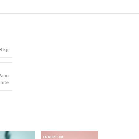
8 kg
Paon
hite
E
EN RUPTURE