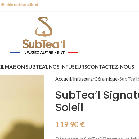
tile et durable
🚚
Livraison à domicile ou point relais
🇫🇷
Conçu et fabriqué
IL
MAISON SUBTEA’L
NOS INFUSEURS
CONTACTEZ-NOUS
Accueil
Infuseurs
Céramique
SubTea’l 
SubTea’l Signat
Soleil
119,90
€
Découvrez le SubTea’l Signature, un inf