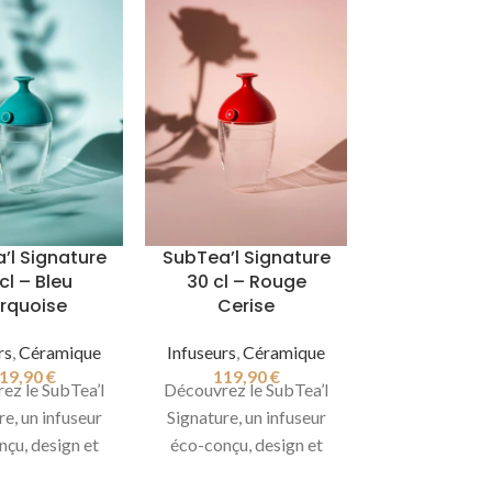
’l Signature
SubTea’l Signature
cl – Bleu
30 cl – Rouge
rquoise
Cerise
rs
,
Céramique
Infuseurs
,
Céramique
19,90
€
119,90
€
ez le SubTea’l
Découvrez le SubTea’l
re, un infuseur
Signature, un infuseur
çu, design et
éco-conçu, design et
t, compatible
innovant, compatible