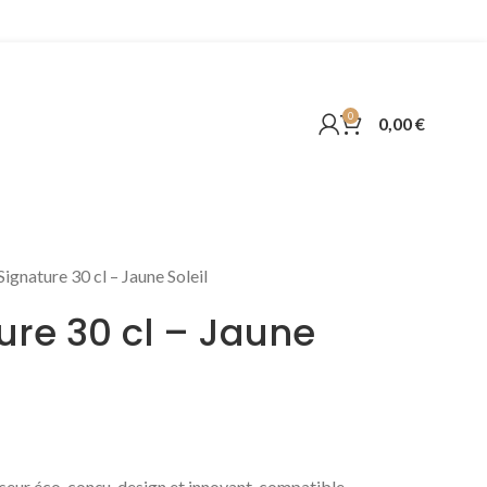
 en France
0
0,00
€
Signature 30 cl – Jaune Soleil
ure 30 cl – Jaune
useur éco-conçu, design et innovant, compatible