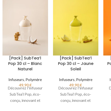
[Pack] SubTea’l
[Pack] SubTea’l
Pop 30 cl – Blanc
Pop 30 cl – Jaune
P
Naturel
Soleil
Infuseurs
,
Polymère
Infuseurs
,
Polymère
49,90
€
49,90
€
Découvrez l'infuseur
Découvrez l'infuseur
D
SubTea’l Pop, éco-
SubTea’l Pop, éco-
conçu, innovant et
conçu, innovant et
design, compatible
design, compatible