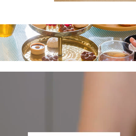
Offre limitée 💘
Offre limitée 💘
ofite de
-10%
sur les
Profite de
-10%
sur les
packs SubTea’l Pop
packs SubTea’l Pop
avec le code
avec le code
LOVESUBTEAL
LOVESUBTEAL