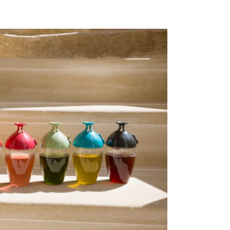
tout type de
avec tout type de
 Il est composé
sachets. Il est composé
cipient et d’un
d’un récipient et d’un
le, associé au
couvercle, associé au
’l Infuse, un
SubTea’l Infuse, un
réutilisable et
sachet réutilisable et
ompressible.
auto-compressible.
este simple ;
D’un geste simple ;
ez l’infusion,
contrôlez l’infusion,
z, stockez, ré-
égouttez, stockez, ré-
z, maintenez
infusez, maintenez
usion à bonne
l’infusion à bonne
érature et
température et
z les arômes et
préservez les arômes et
urs de vos thés
les saveurs de vos thés
 infusions
et infusions